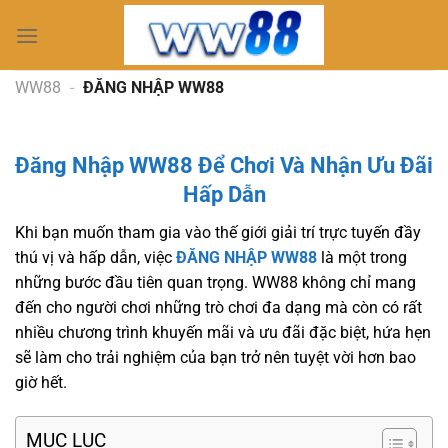
Chuyển
đến
nội
dung
WW88
-
ĐĂNG NHẬP WW88
Đăng Nhập WW88 Để Chơi Và Nhận Ưu Đãi
Hấp Dẫn
Khi bạn muốn tham gia vào thế giới giải trí trực tuyến đầy
thú vị và hấp dẫn, việc
ĐĂNG NHẬP WW88
là một trong
những bước đầu tiên quan trọng. WW88 không chỉ mang
đến cho người chơi những trò chơi đa dạng mà còn có rất
nhiều chương trình khuyến mãi và ưu đãi đặc biệt, hứa hẹn
sẽ làm cho trải nghiệm của bạn trở nên tuyệt vời hơn bao
giờ hết.
MỤC LỤC