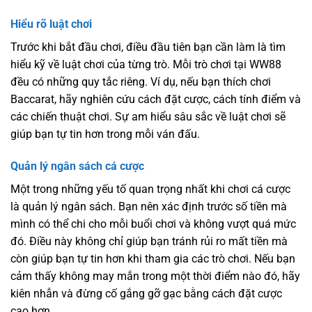
Hiểu rõ luật chơi
Trước khi bắt đầu chơi, điều đầu tiên bạn cần làm là tìm
hiểu kỹ về luật chơi của từng trò. Mỗi trò chơi tại WW88
đều có những quy tắc riêng. Ví dụ, nếu bạn thích chơi
Baccarat, hãy nghiên cứu cách đặt cược, cách tính điểm và
các chiến thuật chơi. Sự am hiểu sâu sắc về luật chơi sẽ
giúp bạn tự tin hơn trong mỗi ván đấu.
Quản lý ngân sách cá cược
Một trong những yếu tố quan trọng nhất khi chơi cá cược
là quản lý ngân sách. Bạn nên xác định trước số tiền mà
mình có thể chi cho mỗi buổi chơi và không vượt quá mức
đó. Điều này không chỉ giúp bạn tránh rủi ro mất tiền mà
còn giúp bạn tự tin hơn khi tham gia các trò chơi. Nếu bạn
cảm thấy không may mắn trong một thời điểm nào đó, hãy
kiên nhẫn và đừng cố gắng gỡ gạc bằng cách đặt cược
cao hơn.