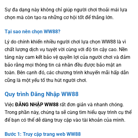
Sự đa dạng này không chỉ giúp người chơi thoải mái lựa
chọn mà còn tạo ra những cơ hội tốt để thắng lớn.
Tại sao nên chọn WW88?
Lý do chính khiến nhiều người chơi lựa chọn WW88 là vì
chất lượng dịch vụ tuyệt vời cùng với độ tin cậy cao. Nền
tảng này cam kết bảo vệ quyền lợi của người chơi và đảm
bảo rằng mọi thông tin cá nhân đều được bảo mật an
toàn. Bên cạnh đó, các chương trình khuyến mãi hấp dẫn
cũng là một yếu tố thu hút người chơi.
Quy trình Đăng Nhập WW88
Việc
ĐĂNG NHẬP WW88
rất đơn giản và nhanh chóng.
Trong phần này, chúng ta sẽ cùng tìm hiểu quy trình cụ thể
để bạn có thể dễ dàng truy cập vào tài khoản của mình.
Bước 1: Truy cập trang web WW88