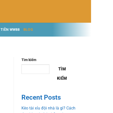
 TIỀN WW88
BLOG
Tìm kiếm
TÌM
KIẾM
Recent Posts
Kèo tài xỉu đội nhà là gì? Cách