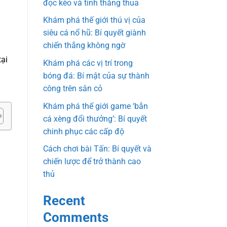
đọc kèo và tính thắng thua
Khám phá thế giới thú vị của
siêu cá nổ hũ: Bí quyết giành
chiến thắng không ngờ
tại
Khám phá các vị trí trong
bóng đá: Bí mật của sự thành
công trên sân cỏ
Khám phá thế giới game ‘bắn
cá xèng đổi thưởng’: Bí quyết
chinh phục các cấp độ
Cách chơi bài Tấn: Bí quyết và
chiến lược để trở thành cao
thủ
Recent
Comments