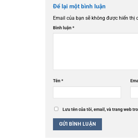
Để lại một bình luận
Email của bạn sẽ không được hiển thị 
Bình luận
*
Tên
*
Ema
Lưu tên của tôi, email, và trang web tro