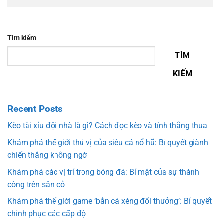
Tìm kiếm
TÌM
KIẾM
Recent Posts
Kèo tài xỉu đội nhà là gì? Cách đọc kèo và tính thắng thua
Khám phá thế giới thú vị của siêu cá nổ hũ: Bí quyết giành
chiến thắng không ngờ
Khám phá các vị trí trong bóng đá: Bí mật của sự thành
công trên sân cỏ
Khám phá thế giới game ‘bắn cá xèng đổi thưởng’: Bí quyết
chinh phục các cấp độ