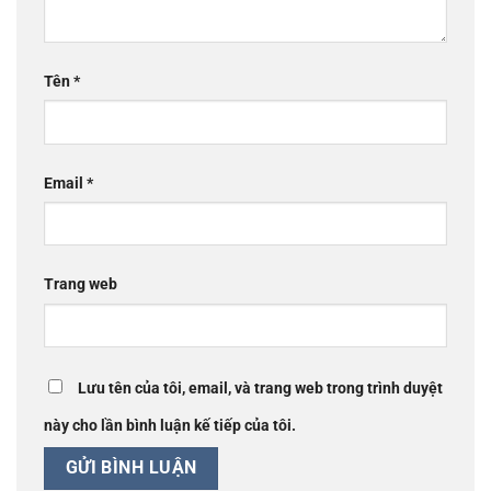
Tên
*
Email
*
Trang web
Lưu tên của tôi, email, và trang web trong trình duyệt
này cho lần bình luận kế tiếp của tôi.