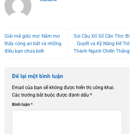
Giải mã giấc mơ: Nằm mơ
Soi Cầu Xổ Số Cần Thơ: Bí
thấy công an bắt và những
Quyết và Kỹ Năng Để Trở
điều bạn chưa biết
Thành Người Chiến Thắng
Để lại một bình luận
Email của bạn sẽ không được hiển thị công khai.
Các trường bắt buộc được đánh dấu
*
Bình luận
*