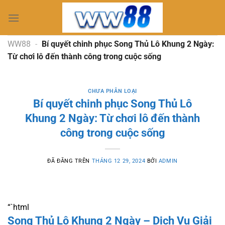
Chuyển
đến
nội
dung
WW88
-
Bí quyết chinh phục Song Thủ Lô Khung 2 Ngày:
Từ chơi lô đến thành công trong cuộc sống
CHƯA PHÂN LOẠI
Bí quyết chinh phục Song Thủ Lô
Khung 2 Ngày: Từ chơi lô đến thành
công trong cuộc sống
ĐÃ ĐĂNG TRÊN
THÁNG 12 29, 2024
BỞI
ADMIN
“`html
Song Thủ Lô Khung 2 Ngày – Dịch Vụ Giải