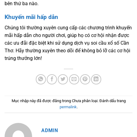
bên thứ ba nào.
Khuyến mãi hấp dẫn
Chúng tôi thường xuyên cung cấp các chương trình khuyến
mãi hấp dẫn cho người chơi, giúp họ có cơ hội nhận được
các ưu đãi đặc biệt khi sử dụng dịch vụ soi cầu xổ số Cần
Thơ. Hãy thường xuyên theo dõi để không bỏ lỡ các cơ hội
trúng thưởng lớn!
Mục nhập này đã được đăng trong Chưa phân loại. Đánh dấu trang
permalink
.
ADMIN