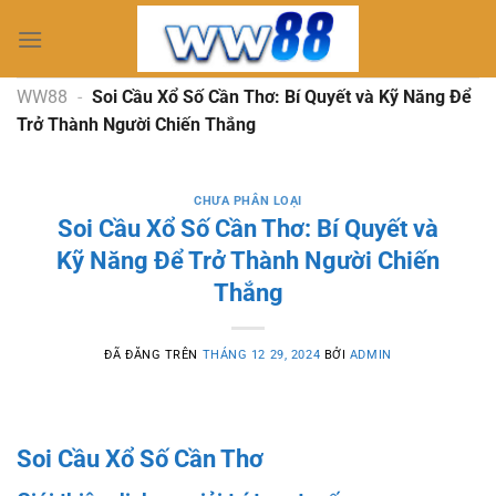
Chuyển
đến
nội
dung
WW88
-
Soi Cầu Xổ Số Cần Thơ: Bí Quyết và Kỹ Năng Để
Trở Thành Người Chiến Thắng
CHƯA PHÂN LOẠI
Soi Cầu Xổ Số Cần Thơ: Bí Quyết và
Kỹ Năng Để Trở Thành Người Chiến
Thắng
ĐÃ ĐĂNG TRÊN
THÁNG 12 29, 2024
BỞI
ADMIN
Soi Cầu Xổ Số Cần Thơ