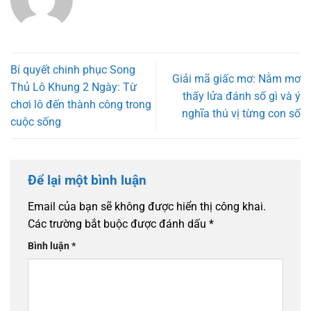
Bí quyết chinh phục Song
Giải mã giấc mơ: Nằm mơ
Thủ Lô Khung 2 Ngày: Từ
thấy lửa đánh số gì và ý
chơi lô đến thành công trong
nghĩa thú vị từng con số
cuộc sống
Để lại một bình luận
Email của bạn sẽ không được hiển thị công khai.
Các trường bắt buộc được đánh dấu
*
Bình luận
*